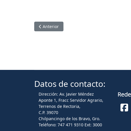
Artículo anterior: SOSTIENEN REUNIÓN DE 
Anterior
Datos de contacto:
Redes
Dirección: Av. Javier Méndez
Aponte 1, Fracc Servidor Agrario,
Terrenos de Rectoria,
C.P. 39070
Fa
Chilpancingo de los Bravo, Gro.
Teléfono: 747 471 9310 Ext: 3000