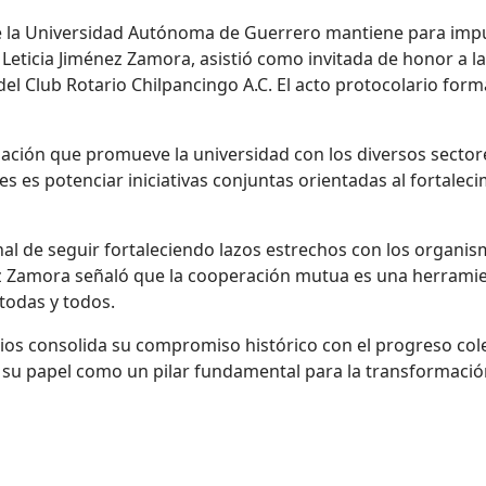
 la Universidad Autónoma de Guerrero mantiene para impulsa
. Leticia Jiménez Zamora, asistió como invitada de honor a 
el Club Rotario Chilpancingo A.C. El acto protocolario forma
ulación que promueve la universidad con los diversos sectore
es es potenciar iniciativas conjuntas orientadas al fortale
onal de seguir fortaleciendo lazos estrechos con los organ
nez Zamora señaló que la cooperación mutua es una herrami
todas y todos.
os consolida su compromiso histórico con el progreso colec
da su papel como un pilar fundamental para la transformació