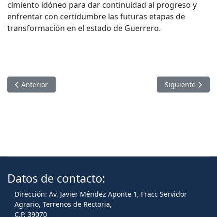
cimiento idóneo para dar continuidad al progreso y
enfrentar con certidumbre las futuras etapas de
transformación en el estado de Guerrero.
Artículo anterior: LA DRA. LETICIA JIMÉNEZ ZAMORA HACE 
Artículo sigui
Anterior
Siguiente
Datos de contacto:
Dirección: Av. Javier Méndez Aponte 1, Fracc Servidor
Agrario, Terrenos de Rectoria,
C.P. 39070