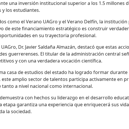
te una inversión institucional superior a los 1.5 millones d
 y los estudiantes.
s como el Verano UAGro y el Verano Delfín, la institución p
vo de este financiamiento estratégico es construir verdader
oportunidades en su trayectoria profesional.
a UAGro, Dr. Javier Saldaña Almazán, destacó que estas acc
des guerrerenses. El titular de la administración central se
itivos y con una verdadera vocación científica.
xima casa de estudios del estado ha logrado formar durante
, este amplio sector de talentos participa activamente en pr
e
tanto a nivel nacional como internacional.
demuestra con hechos su liderazgo en el desarrollo educati
esta etapa garantiza una experiencia que enriquecerá sus v
oda la sociedad.