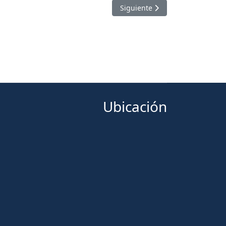
Artículo siguiente: LA UAG
Siguiente
Ubicación