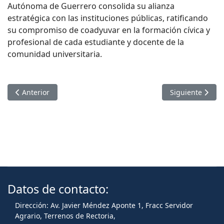
Autónoma de Guerrero consolida su alianza
estratégica con las instituciones públicas, ratificando
su compromiso de coadyuvar en la formación cívica y
profesional de cada estudiante y docente de la
comunidad universitaria.
Artículo anterior: ACOMPAÑA RECTORA DE LA UAGRO AL CL
Artículo sigui
Anterior
Siguiente
Datos de contacto:
Dirección: Av. Javier Méndez Aponte 1, Fracc Servidor
Agrario, Terrenos de Rectoria,