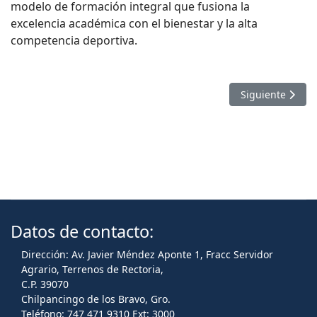
modelo de formación integral que fusiona la
excelencia académica con el bienestar y la alta
competencia deportiva.
Artículo sigui
Siguiente
Datos de contacto:
Dirección: Av. Javier Méndez Aponte 1, Fracc Servidor
Agrario, Terrenos de Rectoria,
C.P. 39070
Chilpancingo de los Bravo, Gro.
Teléfono: 747 471 9310 Ext: 3000