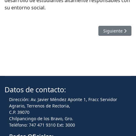
desarrollo de estudiantes altamente responsables con
su entorno social.
Artículo sigui
Siguiente
Datos de contacto:
Dirección: Av. Javier Méndez Aponte 1, Fracc Servidor
Agrario, Terrenos de Rectoria,
C.P. 39070
Chilpancingo de los Bravo, Gro.
Teléfono: 747 471 9310 Ext: 3000