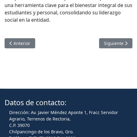
una herramienta clave para el bienestar integral de sus
estudiantes y personal, consolidando su liderazgo
social en la entidad.
Artículo anterior: ESTUDIANTES DE INGENIERÍA EN MINAS
Artículo sigu
Anterior
Siguiente
Datos de contacto:
Dirección: Av. Javier Méndez Aponte 1, Fracc Servidor
Agrario, Terrenos de Rectoria,
C.P. 39070
Chilpancingo de los Bravo, Gro.