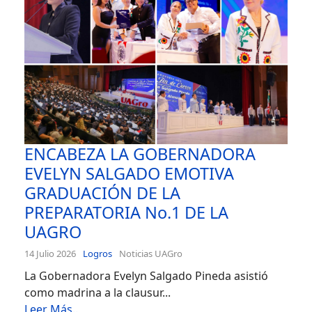
ENCABEZA LA GOBERNADORA
EVELYN SALGADO EMOTIVA
GRADUACIÓN DE LA
PREPARATORIA No.1 DE LA
UAGRO
14 Julio 2026
Logros
Noticias UAGro
La Gobernadora Evelyn Salgado Pineda asistió
como madrina a la clausur...
Leer Más..