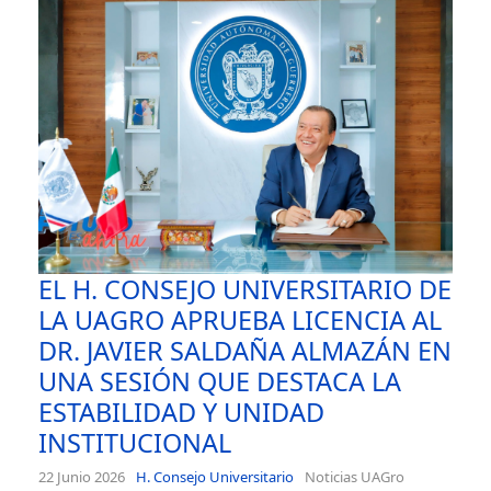
EL H. CONSEJO UNIVERSITARIO DE
LA UAGRO APRUEBA LICENCIA AL
DR. JAVIER SALDAÑA ALMAZÁN EN
UNA SESIÓN QUE DESTACA LA
ESTABILIDAD Y UNIDAD
INSTITUCIONAL
22 Junio 2026
H. Consejo Universitario
Noticias UAGro