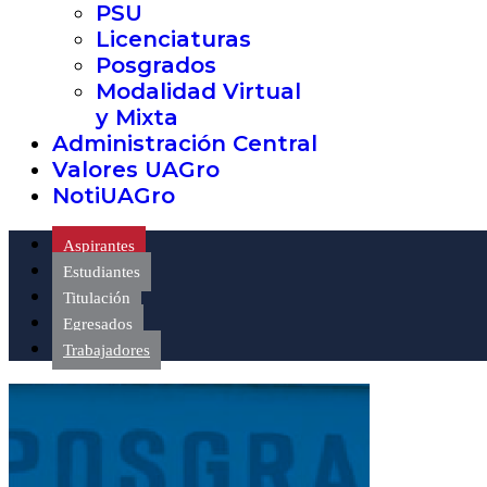
PSU
Licenciaturas
Posgrados
Modalidad Virtual
y Mixta
Administración Central
Valores UAGro
NotiUAGro
Aspirantes
Estudiantes
Titulación
Egresados
Trabajadores