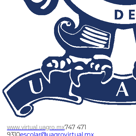
747 471
www.virtual.uagro.mx
9310
escolar@uagrovirtual.mx