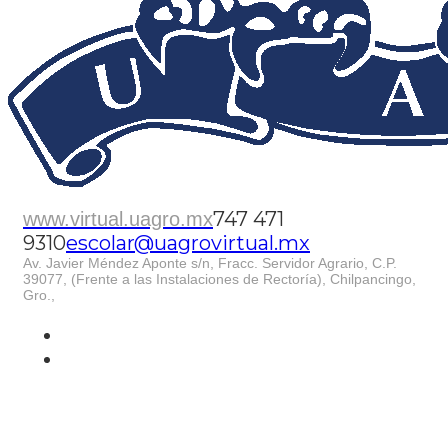
747 471
www.virtual.uagro.mx
9310
escolar@uagrovirtual.mx
Av. Javier Méndez Aponte s/n, Fracc. Servidor Agrario, C.P.
39077, (Frente a las Instalaciones de Rectoría), Chilpancingo,
Gro.,