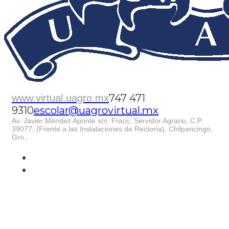
747 471
www.virtual.uagro.mx
9310
escolar@uagrovirtual.mx
Av. Javier Méndez Aponte s/n, Fracc. Servidor Agrario, C.P.
39077, (Frente a las Instalaciones de Rectoría), Chilpancingo,
Gro.,