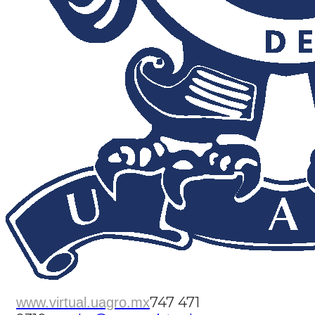
747 471
www.virtual.uagro.mx