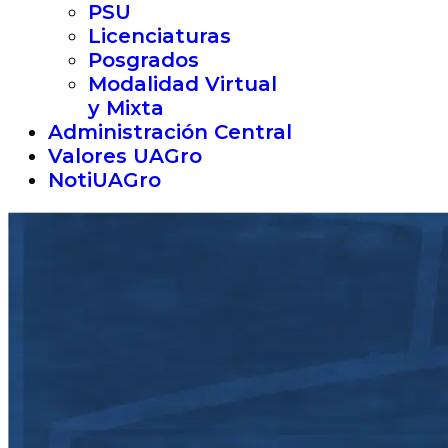
PSU
Licenciaturas
Posgrados
Modalidad Virtual
y Mixta
Administración Central
Valores UAGro
NotiUAGro