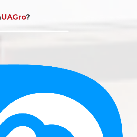
a
UAGro
?